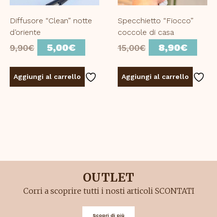
Diffusore “Clean” notte
Specchietto “Fiocco”
d’oriente
coccole di casa
Il
Il
Il
Il
5,00
€
8,90
€
9,90
€
15,00
€
prezzo
prezzo
prezzo
prez
originale
attuale
originale
attu
Aggiungi al carrello
Aggiungi al carrello
era:
è:
era:
è:
9,90€.
5,00€.
15,00€.
8,90
OUTLET
Corri a scoprire tutti i nosti articoli SCONTATI
Scopri di più