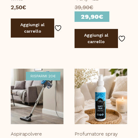
Il
2,50
€
39,90
€
prezzo
Il
29,90
€
originale
prezzo
Aggiungi al
carrello
era:
attuale
Aggiungi al
39,90€.
è:
carrello
29,90€.
RISPARMI 20€
Aspirapolvere
Profumatore spray