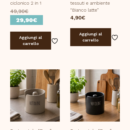
ciclonico 2 in 1
tessuti e ambiente
“Bianco latte”
Il
49,90
€
4,90
€
prezzo
Il
29,90
€
originale
prezzo
era:
attuale
Aggiungi al
Aggiungi al
carrello
49,90€.
è:
carrello
29,90€.