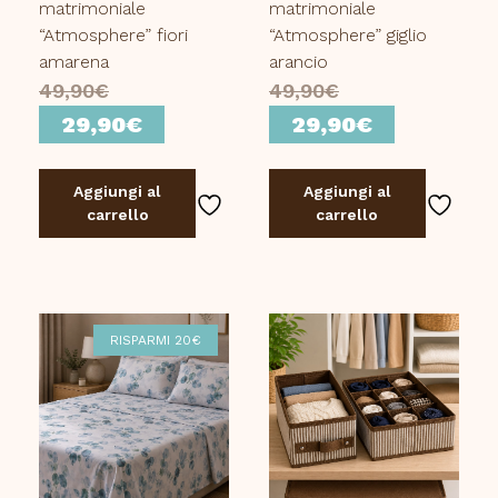
matrimoniale
matrimoniale
“Atmosphere” fiori
“Atmosphere” giglio
amarena
arancio
Il
Il
49,90
€
49,90
€
prezzo
Il
prezzo
Il
29,90
€
29,90
€
originale
prezzo
originale
prezzo
era:
attuale
era:
attuale
Aggiungi al
Aggiungi al
49,90€.
è:
49,90€.
è:
carrello
carrello
29,90€.
29,90€.
RISPARMI 20€