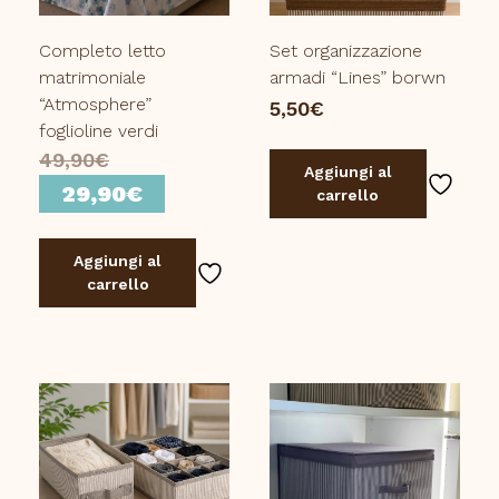
Completo letto
Set organizzazione
matrimoniale
armadi “Lines” borwn
“Atmosphere”
5,50
€
foglioline verdi
Il
49,90
€
Aggiungi al
prezzo
Il
29,90
€
carrello
originale
prezzo
era:
attuale
Aggiungi al
49,90€.
è:
carrello
29,90€.