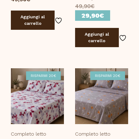
Il
49,90
€
prezzo
Il
29,90
€
Aggiungi al
originale
prezzo
carrello
era:
attuale
Aggiungi al
49,90€.
è:
carrello
29,90€.
RISPARMI 20€
RISPARMI 20€
Completo letto
Completo letto