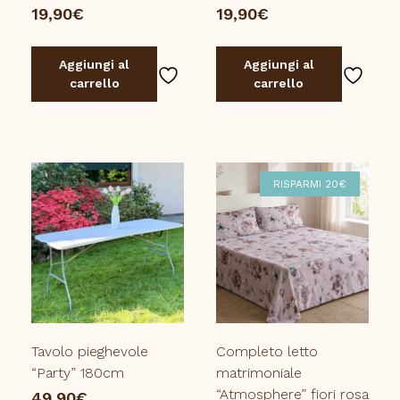
19,90
€
19,90
€
Aggiungi al
Aggiungi al
carrello
carrello
RISPARMI 20€
Tavolo pieghevole
Completo letto
“Party” 180cm
matrimoniale
“Atmosphere” fiori rosa
49,90
€