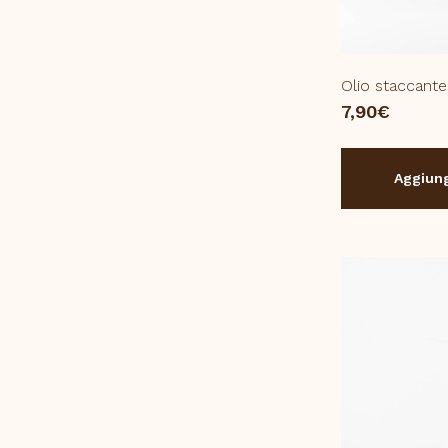
Olio staccant
7,90
€
Aggiung