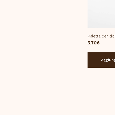
Paletta per do
5,70
€
Aggiung