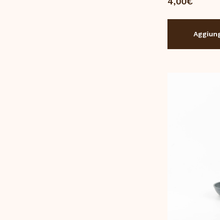
4,00
€
Aggiung