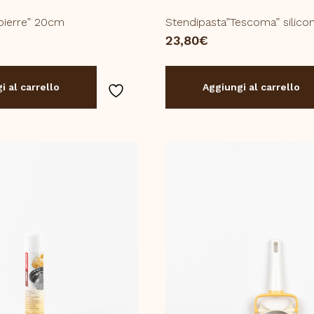
 pierre” 20cm
Stendipasta”Tescoma” silic
23,80
€
i al carrello
Aggiungi al carrello