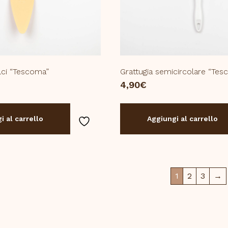
lci “Tescoma”
Grattugia semicircolare “Te
4,90
€
i al carrello
Aggiungi al carrello
1
2
3
→