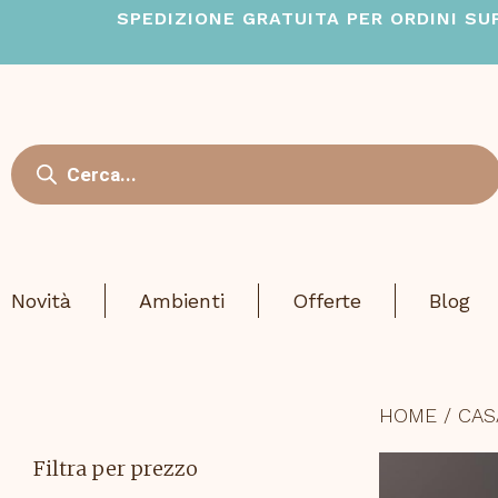
Skip
SPEDIZIONE GRATUITA PER ORDINI SUPE
to
content
Ricerca
prodotti
Novità
Ambienti
Offerte
Blog
HOME
/
CAS
Filtra per prezzo