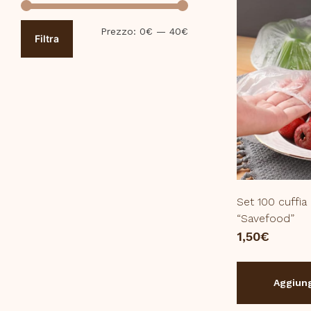
Prezzo
Prezzo
Prezzo:
0€
—
40€
Filtra
Min
Max
Set 100 cuffia 
“Savefood”
1,50
€
Aggiung