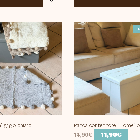
” grigio chiaro
Panca contenitore “Home” b
Il
Il
11,90
€
14,90
€