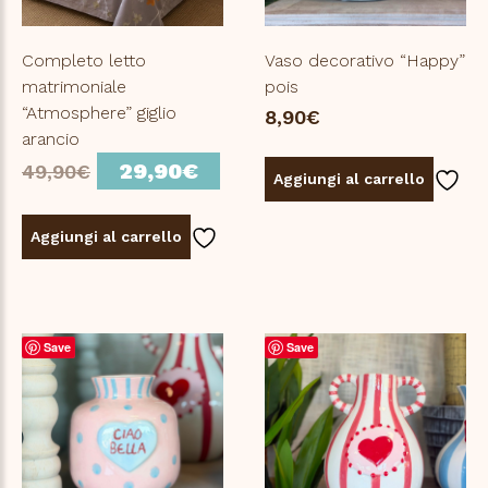
Completo letto
Vaso decorativo “Happy”
matrimoniale
pois
“Atmosphere” giglio
8,90
€
arancio
Il
Il
29,90
€
49,90
€
Aggiungi al carrello
prezzo
prezzo
originale
attuale
Aggiungi al carrello
era:
è:
49,90€.
29,90€.
Save
Save