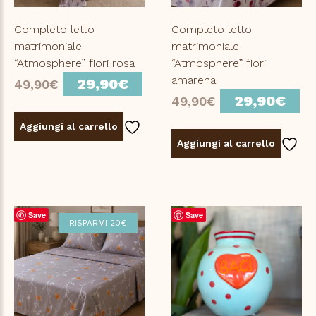
Completo letto
Completo letto
matrimoniale
matrimoniale
“Atmosphere” fiori rosa
“Atmosphere” fiori
Il
Il
amarena
29,90
€
49,90
€
Il
Il
prezzo
prezzo
29,90
€
49,90
€
prezzo
pr
originale
attuale
Aggiungi al carrello
originale
at
era:
è:
Aggiungi al carrello
era:
è:
49,90€.
29,90€.
49,90€.
29
Save
Save
RISPARMI 20€