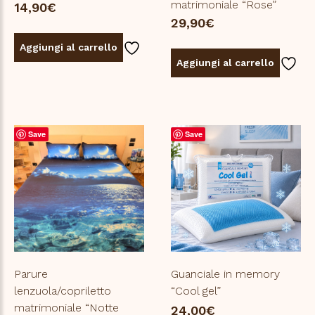
matrimoniale “Rose”
14,90
€
29,90
€
Aggiungi al carrello
Aggiungi al carrello
Save
Save
Parure
Guanciale in memory
lenzuola/copriletto
“Cool gel”
matrimoniale “Notte
24,00
€