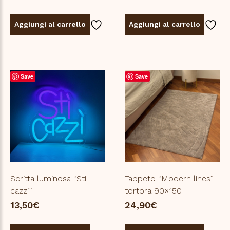
Aggiungi al carrello
Aggiungi al carrello
Save
Save
Scritta luminosa “Sti
Tappeto “Modern lines”
cazzi”
tortora 90×150
13,50
€
24,90
€