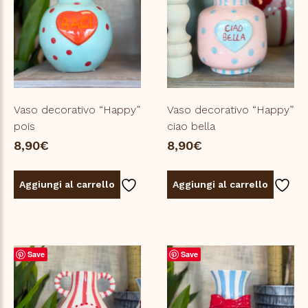
Vaso decorativo “Happy”
Vaso decorativo “Happy”
pois
ciao bella
8,90
€
8,90
€
Aggiungi al carrello
Aggiungi al carrello
Save
Save