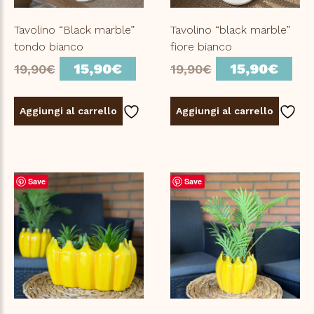
Tavolino “Black marble”
Tavolino “black marble”
tondo bianco
fiore bianco
Il
Il
Il
Il
15,90
€
15,90
€
19,90
€
19,90
€
prezzo
prezzo
prezzo
pre
originale
attuale
originale
att
Aggiungi al carrello
Aggiungi al carrello
era:
è:
era:
è:
19,90€.
15,90€.
19,90€.
15,
Save
Save