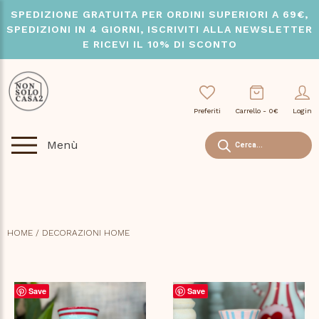
Skip
SPEDIZIONE GRATUITA PER ORDINI SUPERIORI A 69€,
to
SPEDIZIONI IN 4 GIORNI, ISCRIVITI ALLA NEWSLETTER
content
E RICEVI IL 10% DI SCONTO
Preferiti
Carrello -
0
€
Login
Ricerca
Menù
prodotti
HOME
/ DECORAZIONI HOME
Save
Save