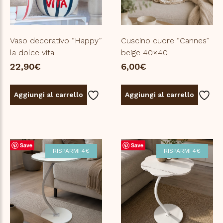
Vaso decorativo “Happy”
Cuscino cuore “Cannes”
la dolce vita
beige 40×40
22,90
€
6,00
€
Aggiungi al carrello
Aggiungi al carrello
Save
Save
RISPARMI 4€
RISPARMI 4€