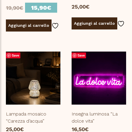
Il
Il
25,00
€
15,90
€
19,90
€
prezzo
prezzo
originale
attuale
Aggiungi al carrello
Aggiungi al carrello
era:
è:
19,90€.
15,90€.
Save
Save
Lampada mosaico
Insegna luminosa “La
“Carezza d’acqua”
dolce vita”
25,00
€
16,50
€