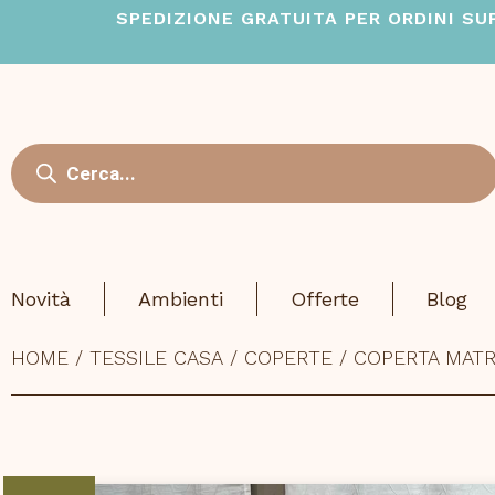
Skip
SPEDIZIONE GRATUITA PER ORDINI SUPE
to
content
Ricerca
prodotti
Novità
Ambienti
Offerte
Blog
HOME
/
TESSILE CASA
/
COPERTE
/ COPERTA MATR