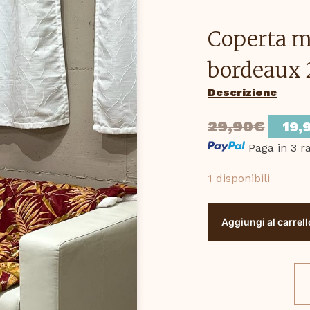
Coperta m
bordeaux
Descrizione
Il
29,90
€
19,
prez
Paga in 3 r
origi
1 disponibili
era:
Coperta
29,9
Aggiungi al carrell
matrimoniale
"Gold
jungle"
bordeaux
250x200