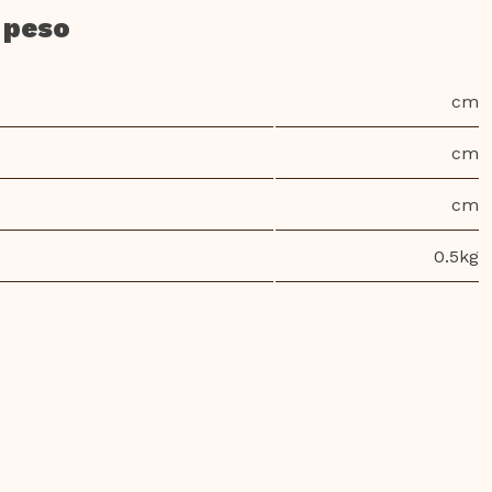
 peso
cm
cm
cm
0.5kg