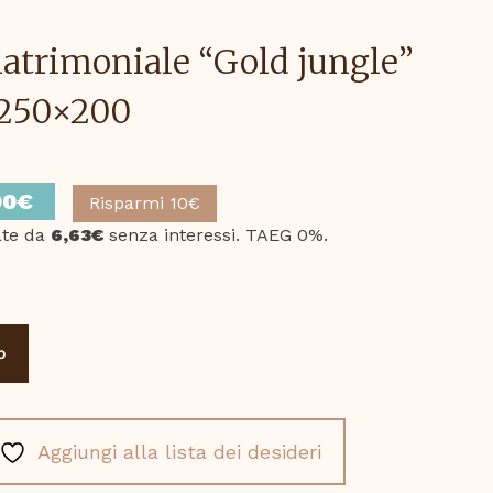
atrimoniale “Gold jungle”
 250×200
Il
90
€
Risparmi 10€
zo
prezzo
ate da
6,63€
senza interessi. TAEG 0%.
nale
attuale
è:
0€.
19,90€.
o
Aggiungi alla lista dei desideri