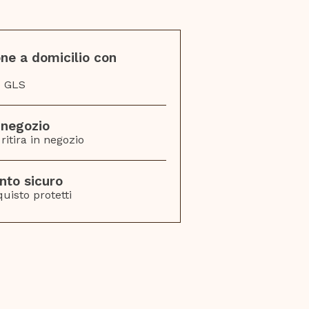
ne a domicilio con
o GLS
n negozio
ritira in negozio
to sicuro
quisto protetti