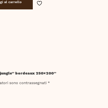
i al carrello
 jungle” bordeaux 250×200”
atori sono contrassegnati
*