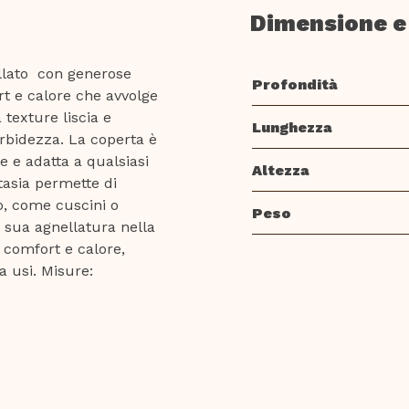
Dimensione e
ellato con generose
Profondità
t e calore che avvolge
 texture liscia e
Lunghezza
rbidezza. La coperta è
le e adatta a qualsiasi
Altezza
tasia permette di
o, come cuscini o
Peso
a sua agnellatura nella
 comfort e calore,
a usi. Misure: