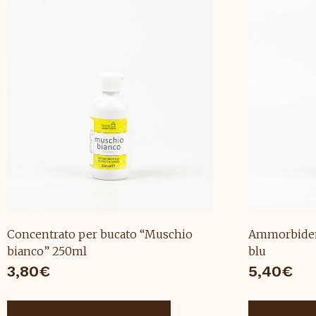
Concentrato per bucato “Muschio
Ammorbiden
bianco” 250ml
blu
3,80
€
5,40
€