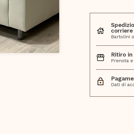
quantità
Spedizio
corriere
Bartolini 
Ritiro i
Prenota e 
Pagamen
Dati di ac